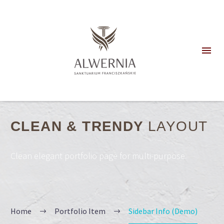
CLEAN & TRENDY
LAYOUT
Clean elegant portfolio page for multi-purpose
Home
Portfolio Item
Sidebar Info (Demo)