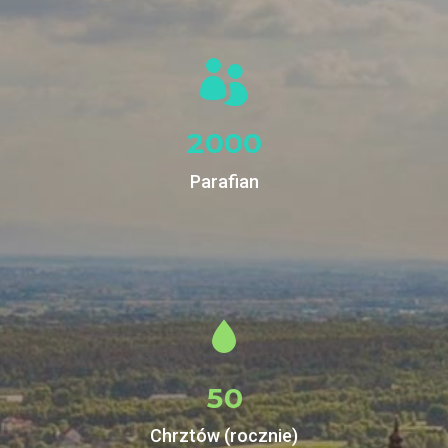
2
0
0
0
Parafian
5
0
Chrztów (rocznie)