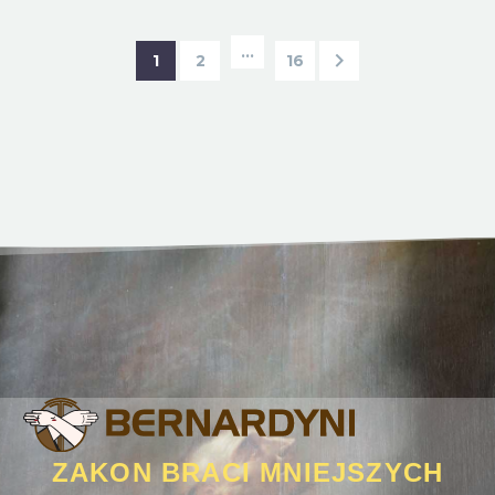
…
1
2
16
ZAKON BRACI MNIEJSZYCH