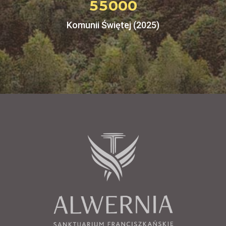
5
5
0
0
0
Komunii Świętej (2025)