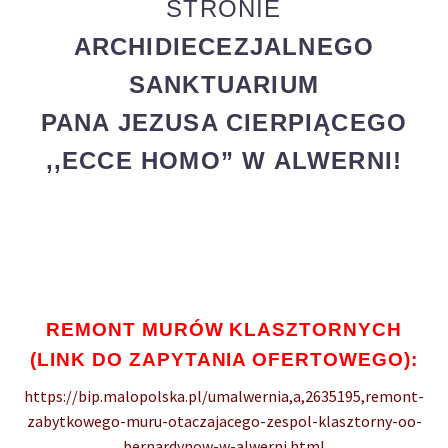
STRONIE
ARCHIDIECEZJALNEGO
SANKTUARIUM
PANA JEZUSA CIERPIĄCEGO
,,ECCE HOMO” W ALWERNI!
REMONT MURÓW KLASZTORNYCH
(LINK DO ZAPYTANIA OFERTOWEGO):
https://bip.malopolska.pl/umalwernia,a,2635195,remont-
zabytkowego-muru-otaczajacego-zespol-klasztorny-oo-
bernardynow-w-alwerni.html