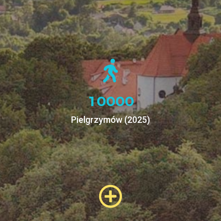
1
0
0
0
0
Pielgrzymów (2025)