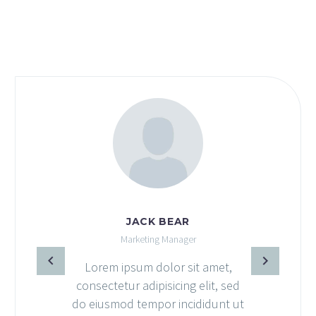
JACK BEAR
Marketing Manager
Lorem ipsum dolor sit amet,
consectetur adipisicing elit, sed
c
do eiusmod tempor incididunt ut
d