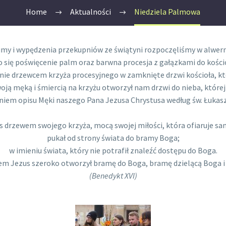
Home
Aktualności
Niedziela Palmowa
imy i wypędzenia przekupniów ze świątyni rozpoczęliśmy w alwer
 się poświęcenie palm oraz barwna procesja z gałązkami do kościo
otnie drzewcem krzyża procesyjnego w zamknięte drzwi kościoła, k
ją męką i śmiercią na krzyżu otworzył nam drzwi do nieba, której
niem opisu Męki naszego Pana Jezusa Chrystusa według św. Łukas
us drzewem swojego krzyża, mocą swojej miłości, która ofiaruje sam
pukał od strony świata do bramy Boga;
w imieniu świata, który nie potrafił znaleźć dostępu do Boga.
em Jezus szeroko otworzył bramę do Boga, bramę dzielącą Boga i l
(Benedykt XVI)