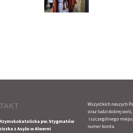
Wszystkich naszych Pa
TAKT
oraz ludzi dobrej wol
i szczególnego miejsc
 Rzymskokatolicka pw. Stygmatów
numer konta.
ciszka z Asyżu w Alwerni