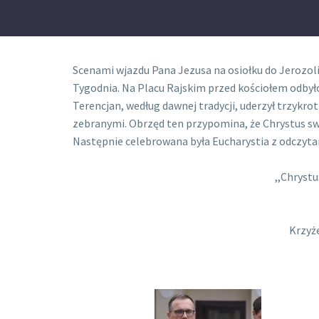
Scenami wjazdu Pana Jezusa na osiołku do Jerozol
Tygodnia. Na Placu Rajskim przed kościołem odbyło
Terencjan, według dawnej tradycji, uderzył trzykr
zebranymi. Obrzęd ten przypomina, że Chrystus swo
Następnie celebrowana była Eucharystia z odczyta
,,Chryst
Krzyż